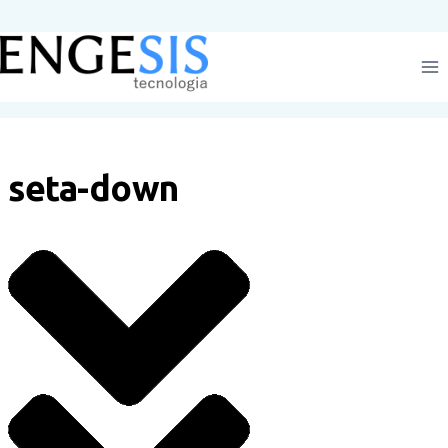
Pular
para
o
Conteúdo
seta-down