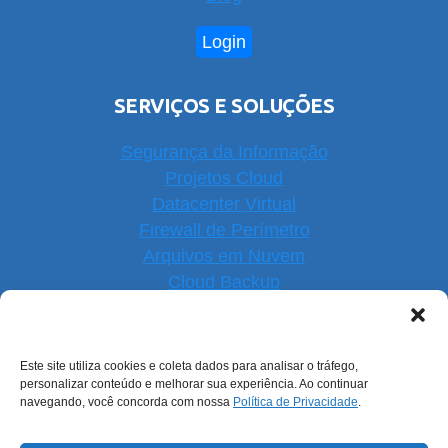
Login
SERVIÇOS E SOLUÇÕES
Segurança da Informação
Projetos Cloud
Datacenter Virtual
Firewall de Perímetro
Arquivos em Nuvem
Cloud Backup
Software Open Source
Suporte e Sustentação
Monitoramento de Serviços
Este site utiliza cookies e coleta dados para analisar o tráfego,
personalizar conteúdo e melhorar sua experiência. Ao continuar
navegando, você concorda com nossa
Política de Privacidade
.
NOSSAS REDES