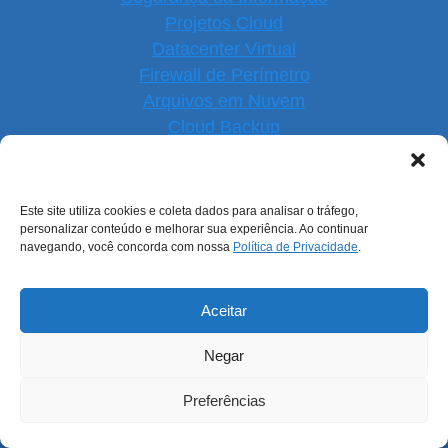
Projetos Cloud
Datacenter Virtual
Firewall de Perímetro
Arquivos em Nuvem
Cloud Backup
Software Open Source
Suporte e Sustentação
Monitoramento de Serviços
Este site utiliza cookies e coleta dados para analisar o tráfego,
personalizar conteúdo e melhorar sua experiência. Ao continuar
navegando, você concorda com nossa
Política de Privacidade
.
NOSSAS REDES
Aceitar
Negar
Preferências
© 2026 ENGESIS Tecnologia