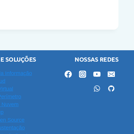
 E SOLUÇÕES
NOSSAS REDES
a Informação
oud
irtual
Perímetro
m Nuvem
up
pen Source
ustentação