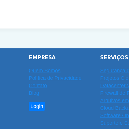
EMPRESA
SERVIÇOS
Quem Somos
Segurança d
Política de Privacidade
Projetos Cl
Contato
Datacenter V
Blog
Firewall de 
Arquivos e
Login
Cloud Back
Software O
Suporte e S