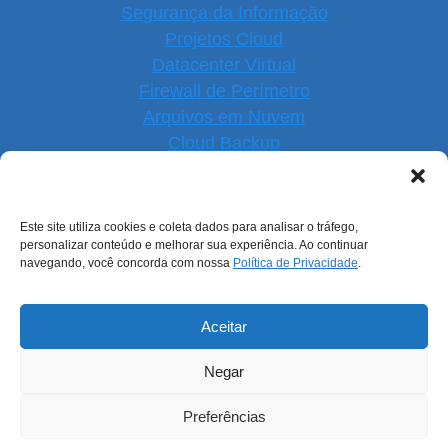
Segurança da Informação
Projetos Cloud
Datacenter Virtual
Firewall de Perímetro
Arquivos em Nuvem
Cloud Backup
Software Open Source
Suporte e Sustentação
Monitoramento de Serviços
Este site utiliza cookies e coleta dados para analisar o tráfego,
personalizar conteúdo e melhorar sua experiência. Ao continuar
navegando, você concorda com nossa
Política de Privacidade
.
NOSSAS REDES
Aceitar
Negar
Preferências
© 2026 ENGESIS Tecnologia