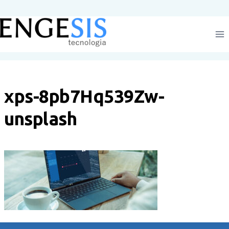
Pular
para
o
Conteúdo
xps-8pb7Hq539Zw-
unsplash