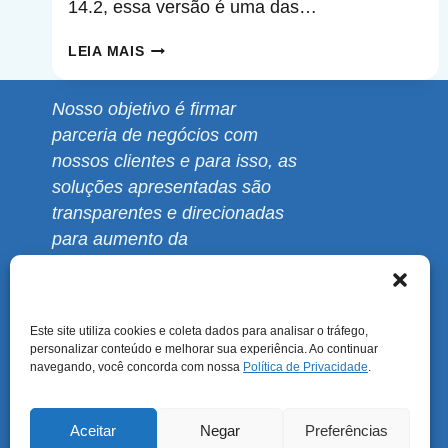
14.2, essa versão é uma das…
OPNSENSE
LEIA MAIS
25.1:
10
Nosso objetivo é firmar
ANOS
parceria de negócios com
DE
nossos clientes e para isso, as
INOVAÇÕES
soluções apresentadas são
COM
transparentes e direcionadas
O
para aumento da
“ULTIMATE
produtividade, sempre de
UNICORN”
acordo com a realidade
financeira de sua empresa.
Este site utiliza cookies e coleta dados para analisar o tráfego,
personalizar conteúdo e melhorar sua experiência. Ao continuar
navegando, você concorda com nossa
Política de Privacidade
.
Aceitar
Negar
Preferências