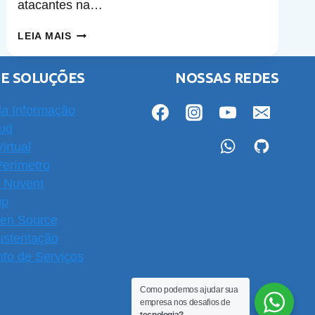
atacantes na…
VULNERABILIDADE
LEIA MAIS
EXISTENTE
DESDE
 E SOLUÇÕES
NOSSAS REDES
2002,
COMPROMETE
a Informação
A
oud
INTEGRIDADE
irtual
DE
Perímetro
REDES
m Nuvem
VPN
up
pen Source
ustentação
to de Serviços
Como podemos ajudar sua
empresa nos desafios de