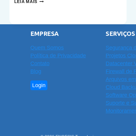
OPNSENSE
LEIA MAIS
24.7:
NOVA
ERA
EMPRESA
DA
SERVIÇOS
SEGURANÇA
Quem Somos
Segurança d
DE
Política de Privacidade
Projetos Cl
REDES
Contato
Datacenter V
Blog
Firewall de 
Arquivos e
Login
Cloud Back
Software O
Suporte e S
Monitoramen