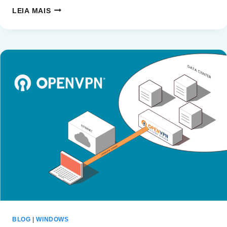
INSTALAÇÃO
LEIA MAIS
DO
UBUNTU
22.04
NO
WINDOWS
10/11
COM
WSL
BLOG
|
WINDOWS