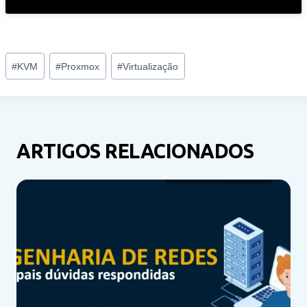
Tags
#
KVM
#
Proxmox
#
Virtualização
do
Post:
ARTIGOS RELACIONADOS