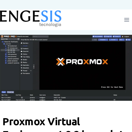
Pular
para
o
Conteúdo
Proxmox Virtual