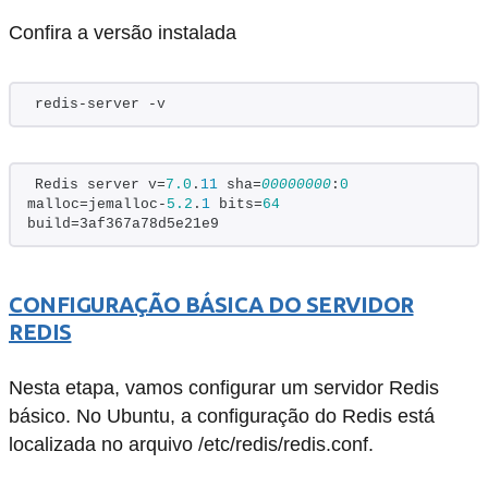
Confira a versão instalada
redis-server -v
Redis server v=
7.0
.
11
 sha=
00000000
:
0
malloc=jemalloc-
5.2
.
1
 bits=
64
build=3af367a78d5e21e9
CONFIGURAÇÃO BÁSICA DO SERVIDOR
REDIS
Nesta etapa, vamos configurar um servidor Redis
básico. No Ubuntu, a configuração do Redis está
localizada no arquivo /etc/redis/redis.conf.